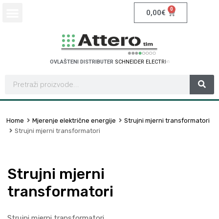
0
0,00
€
OVLAŠTENI DISTRIBUTER
S
C
H
N
E
I
D
E
R
E
L
E
C
T
R
I
C
Home
Mjerenje električne energije
Strujni mjerni transformatori
Strujni mjerni transformatori
Strujni mjerni
transformatori
Strujni mjerni transformatori