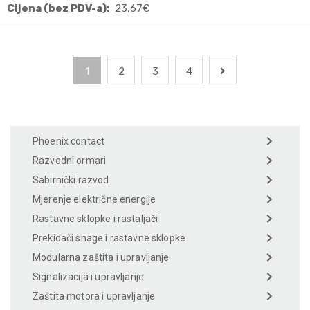
Cijena (bez PDV-a):
23,67
€
1
2
3
4
Phoenix contact
Razvodni ormari
Sabirnički razvod
Mjerenje električne energije
Rastavne sklopke i rastaljači
Prekidači snage i rastavne sklopke
Modularna zaštita i upravljanje
Signalizacija i upravljanje
Zaštita motora i upravljanje