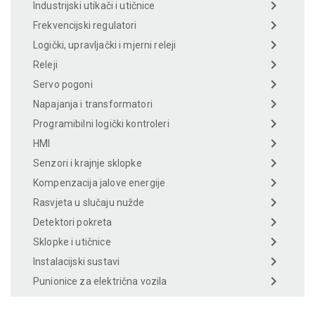
Industrijski utikači i utičnice
Frekvencijski regulatori
Logički, upravljački i mjerni releji
Releji
Servo pogoni
Napajanja i transformatori
Programibilni logički kontroleri
HMI
Senzori i krajnje sklopke
Kompenzacija jalove energije
Rasvjeta u slučaju nužde
Detektori pokreta
Sklopke i utičnice
Instalacijski sustavi
Punionice za električna vozila