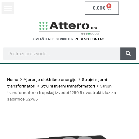
0
0,00
€
OVLAŠTENI DISTRIBUTER
P
H
O
E
N
I
X
C
O
N
T
A
C
T
Home
Mjerenje električne energije
Strujni mjerni
transformatori
Strujni mjerni transformatori
Strujni
transformator u tropskoj izvedbi 1250 5 dvostruki izlaz za
sabirnice 32×65