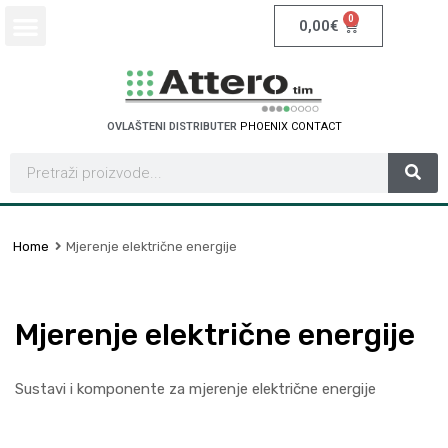
0
0,00
€
OVLAŠTENI DISTRIBUTER
P
H
O
E
N
I
X
C
O
N
T
A
C
T
Home
Mjerenje električne energije
Mjerenje električne energije
Sustavi i komponente za mjerenje električne energije