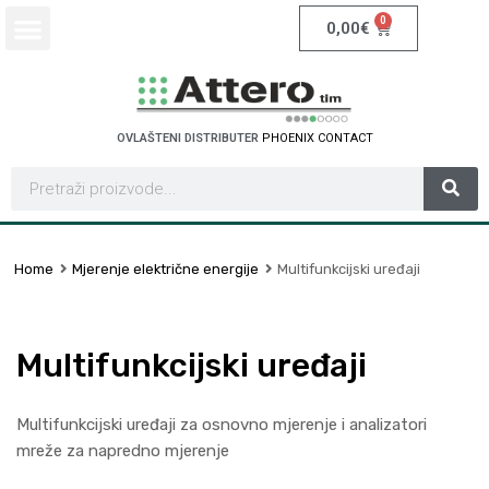
0
0,00
€
OVLAŠTENI DISTRIBUTER
P
H
O
E
N
I
X
C
O
N
T
A
C
T
Home
Mjerenje električne energije
Multifunkcijski uređaji
Multifunkcijski uređaji
Multifunkcijski uređaji za osnovno mjerenje i analizatori
mreže za napredno mjerenje