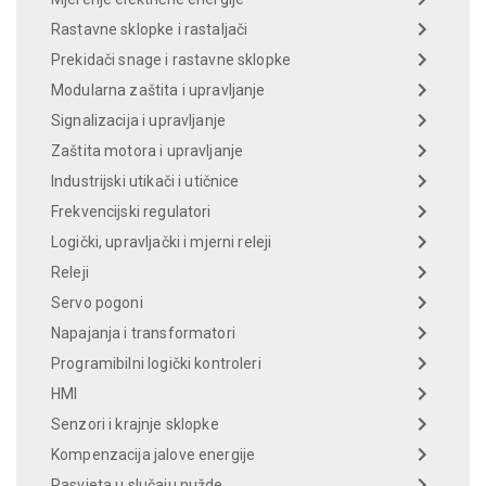
Rastavne sklopke i rastaljači
Prekidači snage i rastavne sklopke
Modularna zaštita i upravljanje
Signalizacija i upravljanje
Zaštita motora i upravljanje
Industrijski utikači i utičnice
Frekvencijski regulatori
Logički, upravljački i mjerni releji
Releji
Servo pogoni
Napajanja i transformatori
Programibilni logički kontroleri
HMI
Senzori i krajnje sklopke
Kompenzacija jalove energije
Rasvjeta u slučaju nužde