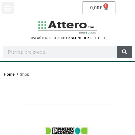
0
0,00
€
OVLAŠTENI DISTRIBUTER
S
C
H
N
E
I
D
E
R
E
L
E
C
T
R
I
C
Home
Shop