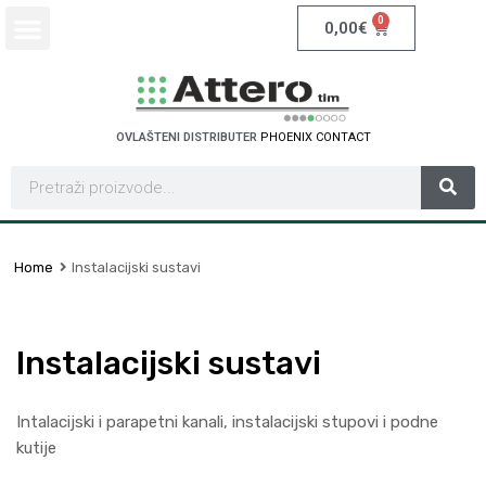
0
0,00
€
OVLAŠTENI DISTRIBUTER
P
H
O
E
N
I
X
C
O
N
T
A
C
T
Home
Instalacijski sustavi
Instalacijski sustavi
Intalacijski i parapetni kanali, instalacijski stupovi i podne
kutije