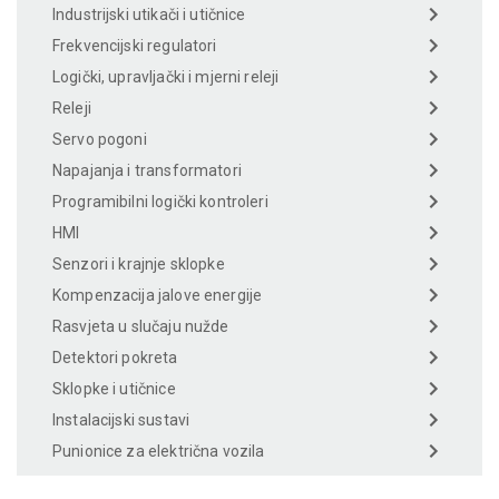
Industrijski utikači i utičnice
Frekvencijski regulatori
Logički, upravljački i mjerni releji
Releji
Servo pogoni
Napajanja i transformatori
Programibilni logički kontroleri
HMI
Senzori i krajnje sklopke
Kompenzacija jalove energije
Rasvjeta u slučaju nužde
Detektori pokreta
Sklopke i utičnice
Instalacijski sustavi
Punionice za električna vozila