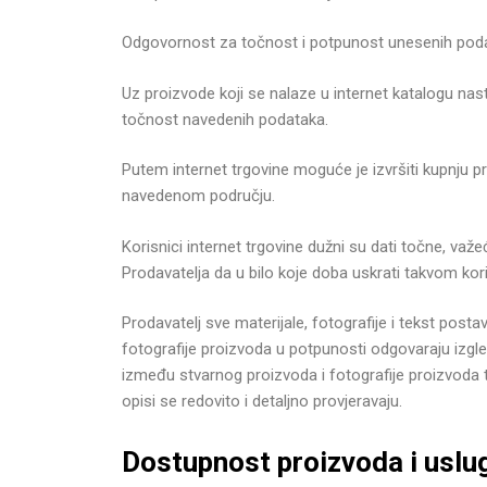
Odgovornost za točnost i potpunost unesenih podatak
Uz proizvode koji se nalaze u internet katalogu na
točnost navedenih podataka.
Putem internet trgovine moguće je izvršiti kupnju 
navedenom području.
Korisnici internet trgovine dužni su dati točne, va
Prodavatelja da u bilo koje doba uskrati takvom koris
Prodavatelj sve materijale, fotografije i tekst post
fotografije proizvoda u potpunosti odgovaraju iz
između stvarnog proizvoda i fotografije proizvoda t
opisi se redovito i detaljno provjeravaju.
Dostupnost proizvoda i uslug