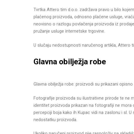
Tvrtka Attero tim d.o.o. zadržava pravo u bilo kojem
plaćenog proizvoda, odnosno plaćene usluge, vraća 
neovisno o razlogu povlačenja proizvoda iz prodaje,
pružanje usluge internetske trgovine.
U slučaju nedostupnosti naručenog artikla, Attero t
Glavna obilježja robe
Glavna obilježja robe: proizvodi su prikazani opisn
Fotografije proizvoda su ilustrativne prirode te ne 
identitet proizvoda prikazan na fotografiji ne mor
percepciji boja kako ih Kupac vidi na zaslonu i sl.
nedostatku proizvoda.
Ukoliko naručeni proizvod nije raspoloživ na skladiš