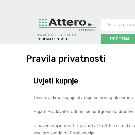
OVLAŠTENI DISTRIBUTER
POČETNA
N
I
X
C
O
N
T
A
C
T
S
E
C
H
O
H
N
Pravila
privatnosti
Uvjeti kupnje
Ovim uvjetima kupnje utvrđuju se postupak naručivan
Pojam Prodavatelj odnosi se na trgovačko društvo 
U navedenoj internet trgovini, tvrtka Attero tim d.o.o
više proizvoda od Prodavatelja.