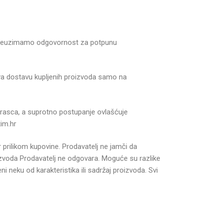
ne preuzimamo odgovornost za potpunu
eva dostavu kupljenih proizvoda samo na
obrasca, a suprotno postupanje ovlašćuje
tim.hr
r prilikom kupovine. Prodavatelj ne jamči da
zvoda Prodavatelj ne odgovara. Moguće su razlike
neku od karakteristika ili sadržaj proizvoda. Svi