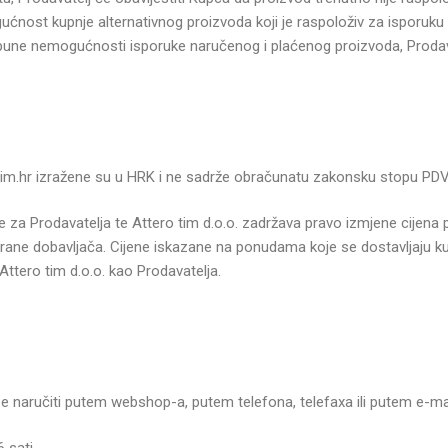
ćnost kupnje alternativnog proizvoda koji je raspoloživ za isporuku i 
tpune nemogućnosti isporuke naručenog i plaćenog proizvoda, Prodavat
im.hr izražene su u HRK i ne sadrže obračunatu zakonsku stopu PDV
za Prodavatelja te Attero tim d.o.o. zadržava pravo izmjene cijena po
strane dobavljača. Cijene iskazane na ponudama koje se dostavljaju k
Attero tim d.o.o. kao Prodavatelja.
e naručiti putem webshop-a, putem telefona, telefaxa ili putem e-m