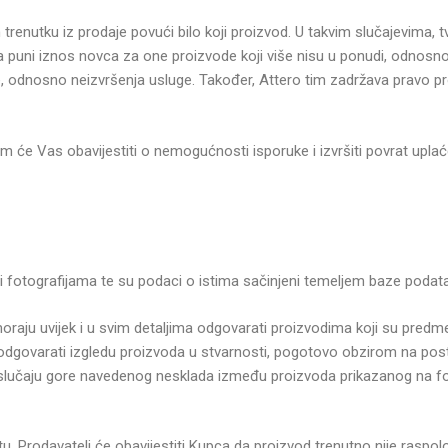
 trenutku iz prodaje povući bilo koji proizvod. U takvim slučajevima, 
puni iznos novca za one proizvode koji više nisu u ponudi, odnosno 
 odnosno neizvršenja usluge. Također, Attero tim zadržava pravo prom
im će Vas obavijestiti o nemogućnosti isporuke i izvršiti povrat upla
o i fotografijama te su podaci o istima sačinjeni temeljem baze podat
moraju uvijek i u svim detaljima odgovarati proizvodima koji su predm
a odgovarati izgledu proizvoda u stvarnosti, pogotovo obzirom na pos
 U slučaju gore navedenog nesklada između proizvoda prikazanog na fo
tu, Prodavatelj će obavijestiti Kupca da proizvod trenutno nije raspolo