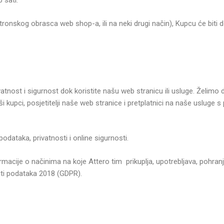
 sati.
ronskog obrasca web shop-a, ili na neki drugi način), Kupcu će biti
tnost i sigurnost dok koristite našu web stranicu ili usluge. Želimo
aši kupci, posjetitelji naše web stranice i pretplatnici na naše uslug
dataka, privatnosti i online sigurnosti.
rmacije o načinima na koje Attero tim prikuplja, upotrebljava, pohranj
ti podataka 2018 (GDPR).