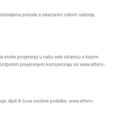
 dostavljena ponuda s iskazanim rokom važenja,
 da imate povjerenja u našu web stranicu s kojom
e s potpunim povjerenjem komuniciraju sa www.attero-
uje, dijeli ili čuva osobne podatke. www.attero-