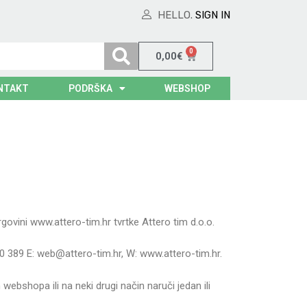
HELLO.
SIGN IN
0
0,00
€
NTAKT
PODRŠKA
WEBSHOP
govini www.attero-tim.hr tvrtke Attero tim d.o.o.
0 389 E: web@attero-tim.hr, W: www.attero-tim.hr.
 webshopa ili na neki drugi način naruči jedan ili