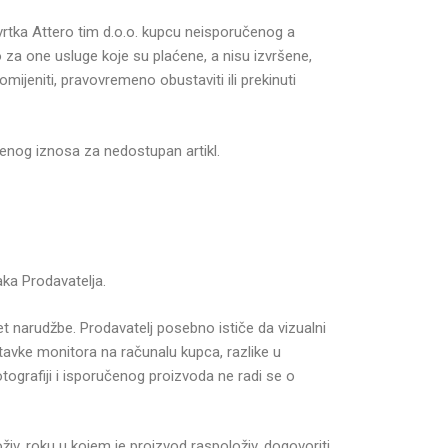
tvrtka Attero tim d.o.o. kupcu neisporučenog a
za one usluge koje su plaćene, a nisu izvršene,
ijeniti, pravovremeno obustaviti ili prekinuti
ćenog iznosa za nedostupan artikl.
aka Prodavatelja.
et narudžbe. Prodavatelj posebno ističe da vizualni
tavke monitora na računalu kupca, razlike u
tografiji i isporučenog proizvoda ne radi se o
živ, roku u kojem je proizvod raspoloživ, dogovoriti