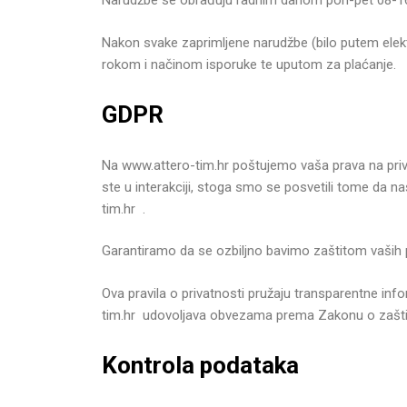
Narudžbe se obrađuju radnim danom pon-pet 08-16
Nakon svake zaprimljene narudžbe (bilo putem elekt
rokom i načinom isporuke te uputom za plaćanje.
GDPR
Na www.attero-tim.hr poštujemo vaša prava na priva
ste u interakciji, stoga smo se posvetili tome da n
tim.hr .
Garantiramo da se ozbiljno bavimo zaštitom vaših po
Ova pravila o privatnosti pružaju transparentne info
tim.hr udovoljava obvezama prema Zakonu o zašti
Kontrola podataka