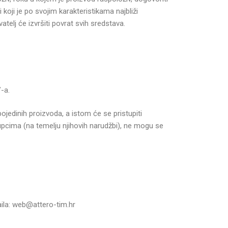
koji je po svojim karakteristikama najbliži
elj će izvršiti povrat svih sredstava.
-a.
jedinih proizvoda, a istom će se pristupiti
upcima (na temelju njihovih narudžbi), ne mogu se
aila: web@attero-tim.hr