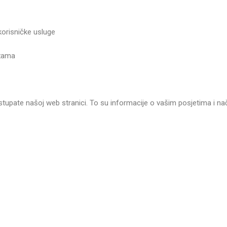
risničke usluge
žama
stupate našoj web stranici. To su informacije o vašim posjetima i nači