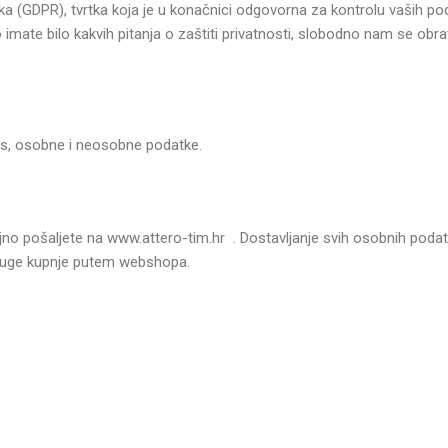
a (GDPR), tvrtka koja je u konačnici odgovorna za kontrolu vaših pod
mate bilo kakvih pitanja o zaštiti privatnosti, slobodno nam se obra
vas, osobne i neosobne podatke.
no pošaljete na www.attero-tim.hr . Dostavljanje svih osobnih podatak
usluge kupnje putem webshopa.