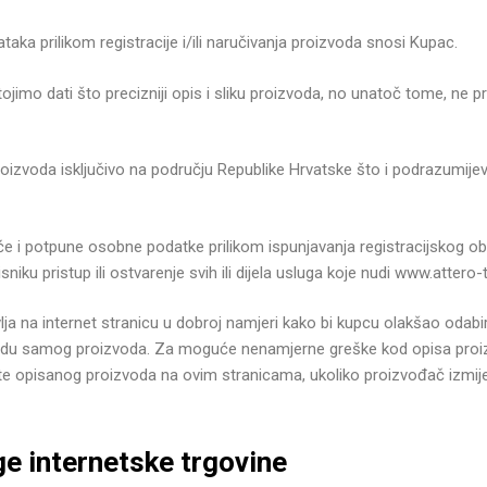
a prilikom registracije i/ili naručivanja proizvoda snosi Kupac.
stojimo dati što precizniji opis i sliku proizvoda, no unatoč tome, 
proizvoda isključivo na području Republike Hrvatske što i podrazumij
žeće i potpune osobne podatke prilikom ispunjavanja registracijskog 
niku pristup ili ostvarenje svih ili dijela usluga koje nudi www.attero-
avlja na internet stranicu u dobroj namjeri kako bi kupcu olakšao odabi
gledu samog proizvoda. Za moguće nenamjerne greške kod opisa proi
e opisanog proizvoda na ovim stranicama, ukoliko proizvođač izmijeni 
e internetske trgovine