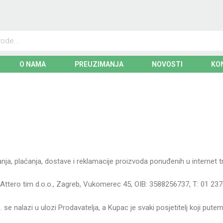
O NAMA
PREUZIMANJA
NOVOSTI
KO
ja, plaćanja, dostave i reklamacije proizvoda ponuđenih u internet tr
Attero tim d.o.o., Zagreb, Vukomerec 45, OIB: 3588256737, T: 01 237
. se nalazi u ulozi Prodavatelja, a Kupac je svaki posjetitelj koji putem