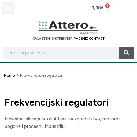
0
0,00
€
OVLAŠTENI DISTRIBUTER
P
H
O
E
N
I
X
C
O
N
T
A
C
T
Home
Frekvencijski regulatori
Frekvencijski regulatori
Frekvencijski regulatori Altivar za zgradarstvo, motorne
pogone i procesnu industriju