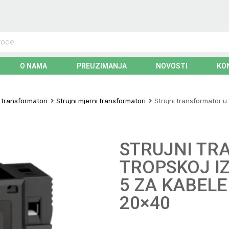
O NAMA
PREUZIMANJA
NOVOSTI
KO
i transformatori
Strujni mjerni transformatori
Strujni transformator u 
STRUJNI TR
TROPSKOJ IZ
5 ZA KABELE 
20×40