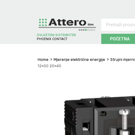
OVLAŠTENI DISTRIBUTER
POČETNA
P
H
O
E
N
I
X
C
O
N
T
A
C
T
Home
Mjerenje električne energije
Strujni mjern
12×50 20×40