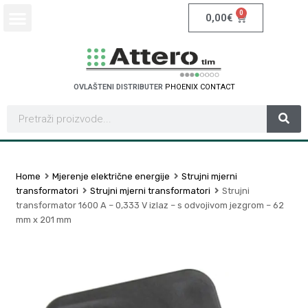
0
0,00
€
OVLAŠTENI DISTRIBUTER
P
H
O
E
N
I
X
C
O
N
T
A
C
T
Home
Mjerenje električne energije
Strujni mjerni
transformatori
Strujni mjerni transformatori
Strujni
transformator 1600 A – 0,333 V izlaz – s odvojivom jezgrom – 62
mm x 201 mm