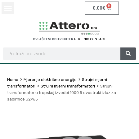
0
0,00
€
OVLAŠTENI DISTRIBUTER
P
H
O
E
N
I
X
C
O
N
T
A
C
T
Home
Mjerenje električne energije
Strujni mjerni
transformatori
Strujni mjerni transformatori
Strujni
transformator u tropskoj izvedbi 1000 5 dvostruki izlaz za
sabirnice 32×65