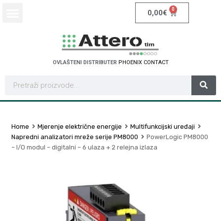
0
0,00
€
OVLAŠTENI DISTRIBUTER
P
H
O
E
N
I
X
C
O
N
T
A
C
T
Home
Mjerenje električne energije
Multifunkcijski uređaji
Napredni analizatori mreže serije PM8000
PowerLogic PM8000
– I/O modul – digitalni – 6 ulaza + 2 relejna izlaza