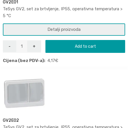
GV2E01
TeSys GV2, set za brtvljenje, IP55, operativna temperatura >
5 °C
Detalji proizvoda
Add to cart
Cijena (bez PDV-a):
4,17
€
GV2E02
TeSys GV2, set za brtvljenje, IP55, operativna temperatura >