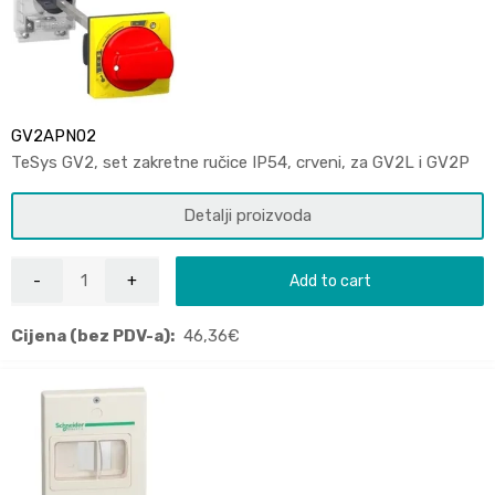
GV2APN02
TeSys GV2, set zakretne ručice IP54, crveni, za GV2L i GV2P
Detalji proizvoda
Add to cart
Cijena (bez PDV-a):
46,36
€