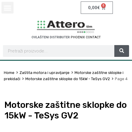
0
0,00
€
OVLAŠTENI DISTRIBUTER
P
H
O
E
N
I
X
C
O
N
T
A
C
T
Home
Zaštita motora i upravljanje
Motorske zaštitne sklopke i
prekidači
Motorske zaštitne sklopke do 15kW - TeSys GV2
Page 4
Motorske zaštitne sklopke do
15kW - TeSys GV2