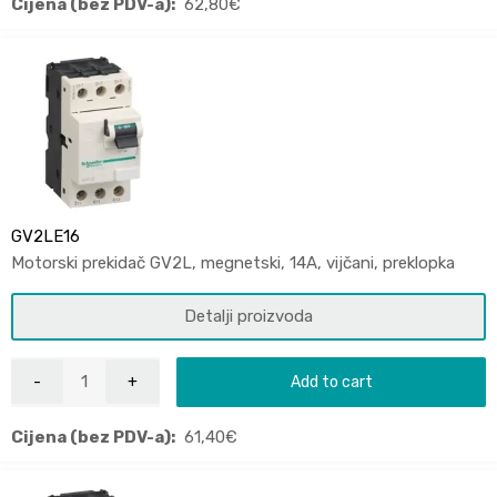
Cijena (bez PDV-a):
62,80
€
GV2LE16
Motorski prekidač GV2L, megnetski, 14A, vijčani, preklopka
Detalji proizvoda
Add to cart
Cijena (bez PDV-a):
61,40
€