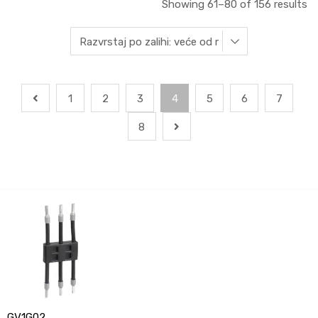
Showing 61–80 of 156 results
1
2
3
4
5
6
7
8
GV1G02