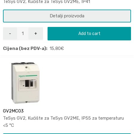
TeSys GV2, Kućište za TeSys GV2ME, IP41
Detalji proizvoda
Add to cart
Cijena (bez PDV-a):
15,80
€
GV2MC03
TeSys GV2, Kućište za TeSys GV2ME, IP55 za temperaturu
<5 °C