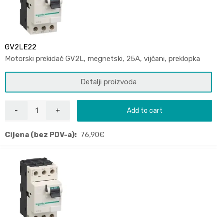
GV2LE22
Motorski prekidač GV2L, megnetski, 25A, vijčani, preklopka
Detalji proizvoda
Add to cart
Cijena (bez PDV-a):
76,90
€