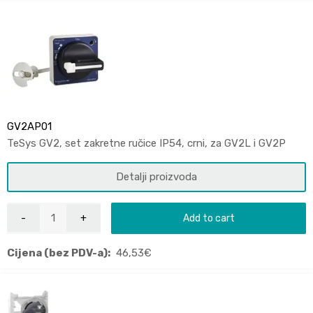
GV2AP01
TeSys GV2, set zakretne ručice IP54, crni, za GV2L i GV2P
Detalji proizvoda
Add to cart
Cijena (bez PDV-a):
46,53
€