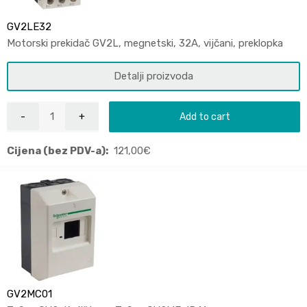
GV2LE32
Motorski prekidač GV2L, megnetski, 32A, vijčani, preklopka
Detalji proizvoda
Add to cart
Cijena (bez PDV-a):
121,00
€
GV2MC01