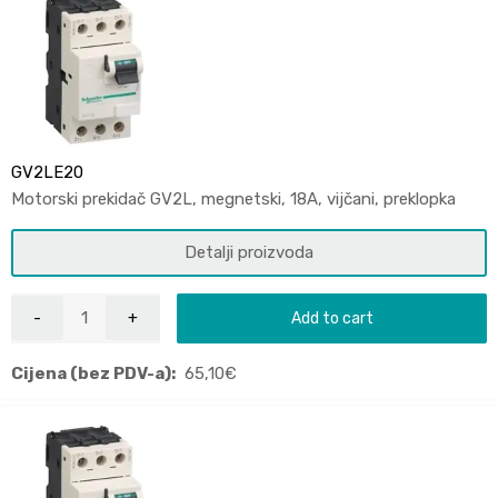
GV2LE20
Motorski prekidač GV2L, megnetski, 18A, vijčani, preklopka
Detalji proizvoda
Add to cart
Cijena (bez PDV-a):
65,10
€