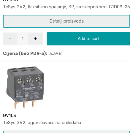
TeSys GV2, fleksibilno spajanje, 3P, sa sklopnikom LC1D09...25
Detalji proizvoda
Add to cart
Cijena (bez PDV-a):
3,39
€
GV1L3
TeSys GV2, ograničavači, na prekidaču