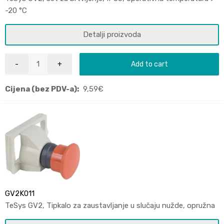
-20 °C
Detalji proizvoda
Add to cart
Cijena (bez PDV-a):
9,59
€
GV2K011
TeSys GV2, Tipkalo za zaustavljanje u slučaju nužde, opružna