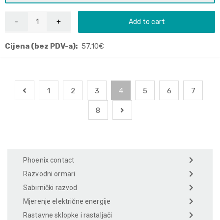
Add to cart
Cijena (bez PDV-a):
57,10
€
1
2
3
4
5
6
7
8
Phoenix contact
Razvodni ormari
Sabirnički razvod
Mjerenje električne energije
Rastavne sklopke i rastaljači