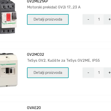
GV2ME21AP
Motorski prekidač GV2i 17...23 A
Detalji proizvoda
GV2MC02
TeSys GV2, Kućište za TeSys GV2ME, IP55
Detalji proizvoda
GVAE20