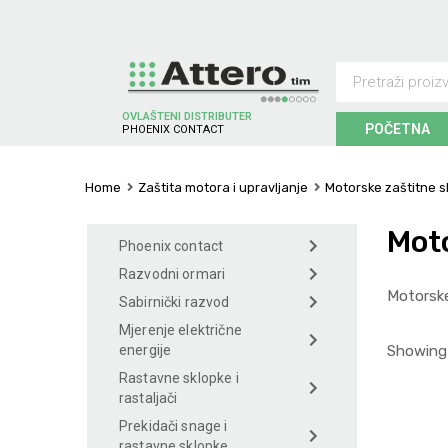
OVLAŠTENI DISTRIBUTER
POČETNA
P
H
O
E
N
I
X
C
O
N
T
A
C
T
Home
Zaštita motora i upravljanje
Motorske zaštitne sk
Moto
Phoenix contact
Razvodni ormari
Motorske
Sabirnički razvod
Mjerenje električne
Showing 
energije
Rastavne sklopke i
rastaljači
Prekidači snage i
rastavne sklopke