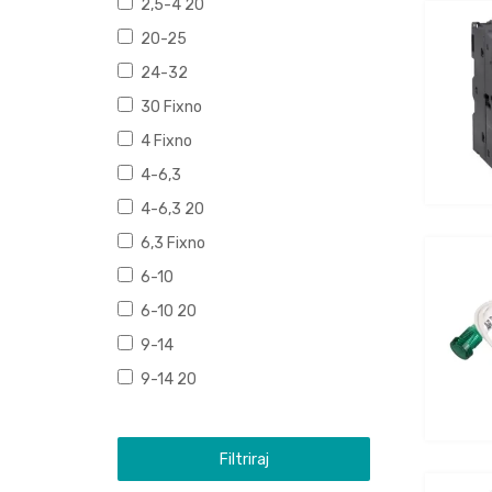
2,5-4 20
20-25
24-32
30 Fixno
4 Fixno
4-6,3
4-6,3 20
6,3 Fixno
6-10
6-10 20
9-14
9-14 20
Filtriraj