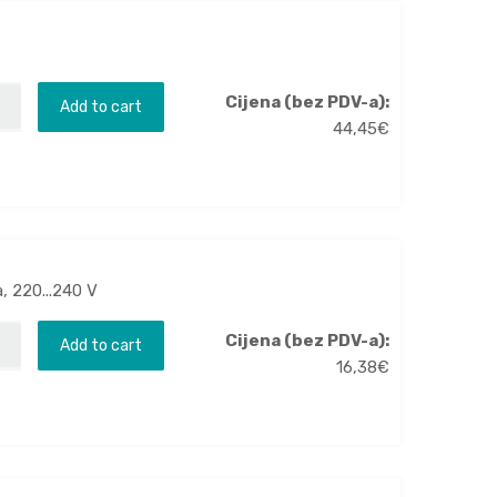
Cijena (bez PDV-a):
Add to cart
44,45
€
, 220...240 V
Cijena (bez PDV-a):
Add to cart
16,38
€