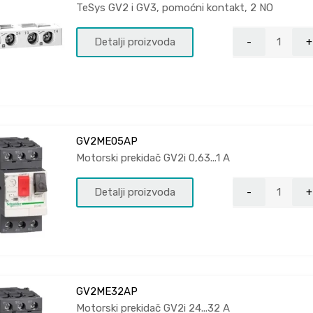
TeSys GV2 i GV3, pomoćni kontakt, 2 NO
Detalji proizvoda
GV2ME05AP
Motorski prekidač GV2i 0,63...1 A
Detalji proizvoda
GV2ME32AP
Motorski prekidač GV2i 24...32 A