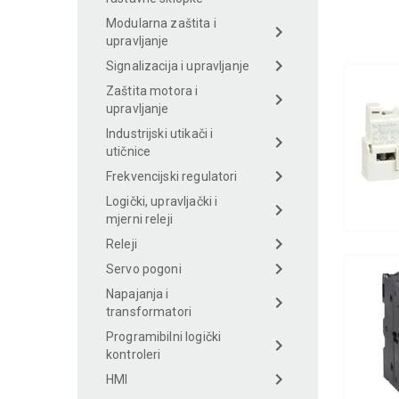
Modularna zaštita i
upravljanje
Signalizacija i upravljanje
Zaštita motora i
upravljanje
Industrijski utikači i
utičnice
Frekvencijski regulatori
Logički, upravljački i
mjerni releji
Releji
Servo pogoni
Napajanja i
transformatori
Programibilni logički
kontroleri
HMI