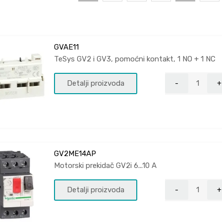
GVAE11
TeSys GV2 i GV3, pomoćni kontakt, 1 NO + 1 NC
Detalji proizvoda
GV2ME14AP
Motorski prekidač GV2i 6...10 A
Detalji proizvoda