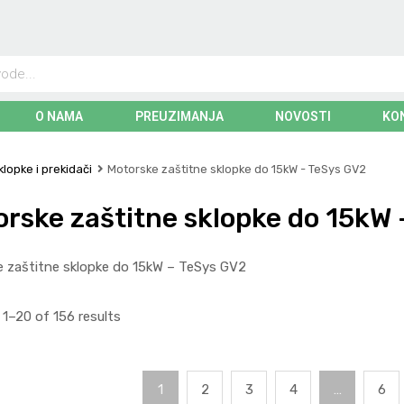
O NAMA
PREUZIMANJA
NOVOSTI
KO
lopke i prekidači
Motorske zaštitne sklopke do 15kW - TeSys GV2
rske zaštitne sklopke do 15kW 
 zaštitne sklopke do 15kW – TeSys GV2
1–20 of 156 results
1
2
3
4
…
6