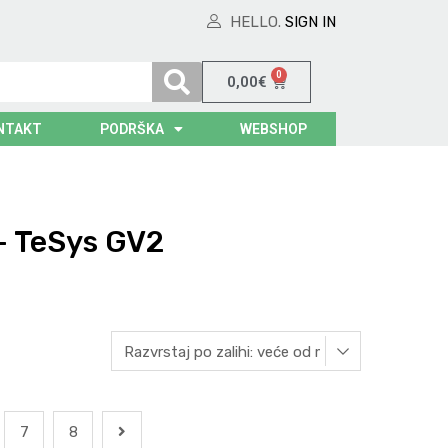
HELLO.
SIGN IN
0
0,00
€
NTAKT
PODRŠKA
WEBSHOP
- TeSys GV2
7
8