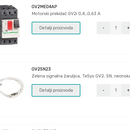
GV2ME04AP
Motorski prekidač GV2i 0,4...0,63 A
Detalji proizvoda
GV2SN23
Zelena signalna žaruljica, TeSys GV2, SN, neonska
Detalji proizvoda