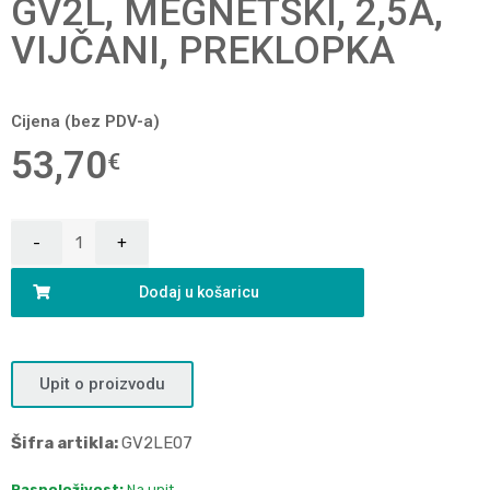
GV2L, MEGNETSKI, 2,5A,
VIJČANI, PREKLOPKA
Cijena (bez PDV-a)
53,70
€
Dodaj u košaricu
Upit o proizvodu
Šifra artikla:
GV2LE07
Raspoloživost:
Na upit