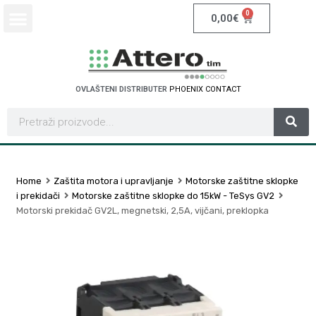
0
0,00
€
OVLAŠTENI DISTRIBUTER
P
H
O
E
N
I
X
C
O
N
T
A
C
T
Home
Zaštita motora i upravljanje
Motorske zaštitne sklopke
i prekidači
Motorske zaštitne sklopke do 15kW - TeSys GV2
Motorski prekidač GV2L, megnetski, 2,5A, vijčani, preklopka