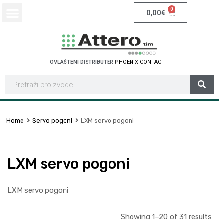
0
0,00
€
OVLAŠTENI DISTRIBUTER
S
C
H
N
E
I
D
E
R
E
L
E
T
C
C
T
N
T
A
Home
Servo pogoni
LXM servo pogoni
LXM servo pogoni
LXM servo pogoni
Showing 1–20 of 31 results