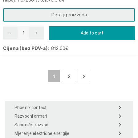
napaj. 115/230 V, 0,15/0,3 kW
Detalji proizvoda
Add to cart
Cijena (bez PDV-a):
812,00
€
1
2
Phoenix contact
Razvodni ormari
Sabirnički razvod
Mjerenje električne energije