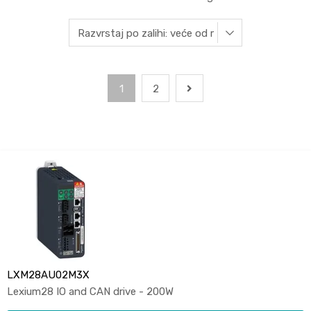
1
2
LXM28AU02M3X
Lexium28 IO and CAN drive - 200W