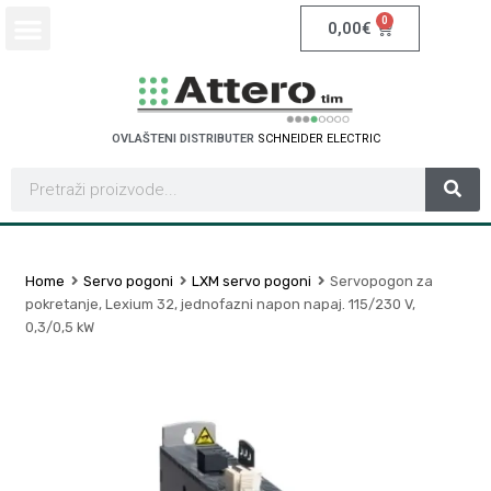
0
0,00
€
OVLAŠTENI DISTRIBUTER
S
C
H
N
E
I
D
E
R
E
L
E
C
T
R
I
C
Home
Servo pogoni
LXM servo pogoni
Servopogon za
pokretanje, Lexium 32, jednofazni napon napaj. 115/230 V,
0,3/0,5 kW