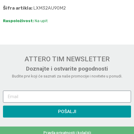
Šifra artikla:
LXM32AU90M2
Raspoloživost:
Na upit
ATTERO TIM NEWSLETTER
Doznajte i ostvarite pogodnosti
Budite prvi koji će saznati za naše promocije i novitete u ponudi.
POŠALJI
Pravila privatnosti i kolačići