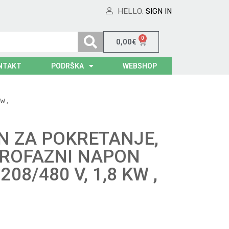
HELLO.
SIGN IN
0
0,00
€
NTAKT
PODRŠKA
WEBSHOP
W ,
 ZA POKRETANJE,
 TROFAZNI NAPON
08/480 V, 1,8 KW ,