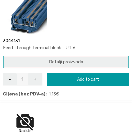
3044131
Feed-through terminal block - UT 6
Detalji proizvoda
Add to cart
Cijena (bez PDV-a):
1,13
€