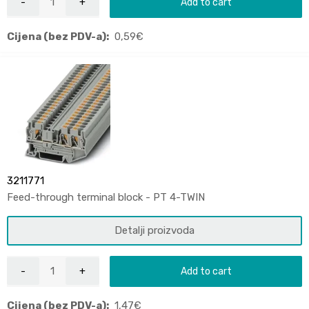
Add to cart
Cijena (bez PDV-a):
0,59
€
3211771
Feed-through terminal block - PT 4-TWIN
Detalji proizvoda
Add to cart
Cijena (bez PDV-a):
1,47
€