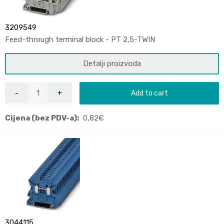
3209549
Feed-through terminal block - PT 2,5-TWIN
Detalji proizvoda
Add to cart
Cijena (bez PDV-a):
0,82
€
3044115