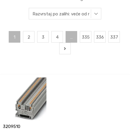
1
2
3
4
…
335
336
337
3209510