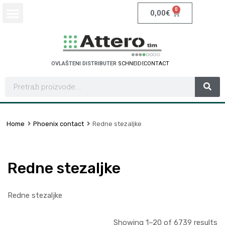
0
0,00
€
OVLAŠTENI DISTRIBUTER
S
C
H
N
E
I
D
E
R
E
L
E
C
T
C
R
I
Home
Phoenix contact
Redne stezaljke
Redne stezaljke
Redne stezaljke
Showing 1–20 of 6739 results