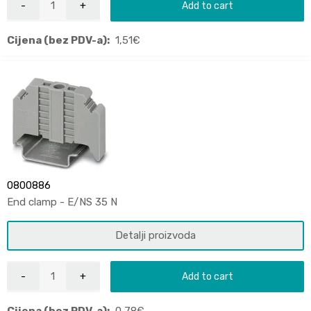
Add to cart
Cijena (bez PDV-a):
1,51
€
0800886
End clamp - E/NS 35 N
Detalji proizvoda
Add to cart
Cijena (bez PDV-a):
0,78
€