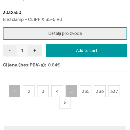
3032350
End clamp - CLIPFIX 35-5 V0
Detalji proizvoda
Add to cart
Cijena (bez PDV-a):
0,84
€
1
2
3
4
…
335
336
337