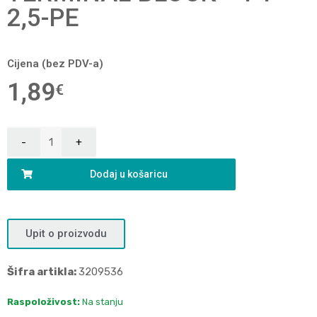
2,5-PE
Cijena (bez PDV-a)
1,89
€
Dodaj u košaricu
Upit o proizvodu
Šifra artikla:
3209536
Raspoloživost:
Na stanju