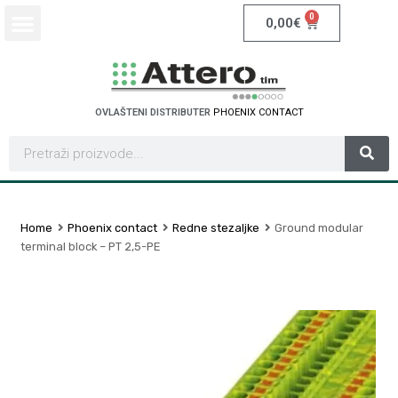
0
0,00
€
OVLAŠTENI DISTRIBUTER
P
H
O
E
N
I
X
C
O
N
T
A
C
T
Home
Phoenix contact
Redne stezaljke
Ground modular
terminal block – PT 2,5-PE