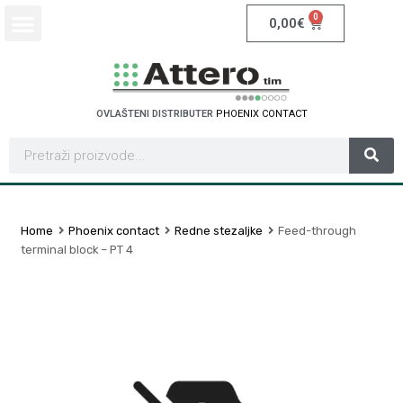
0
0,00
€
OVLAŠTENI DISTRIBUTER
P
H
O
E
N
I
X
C
O
N
T
A
C
T
Home
Phoenix contact
Redne stezaljke
Feed-through
terminal block – PT 4