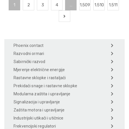
1
2
3
4
…
1.509
1.510
1.511
Phoenix contact
Razvodni ormari
Sabirnički razvod
Mjerenje električne energije
Rastavne sklopke i rastaljači
Prekidači snage i rastavne sklopke
Modularna zaštita i upravljanje
Signalizacija i upravljanje
Zaštita motora i upravljanje
Industrijski utikači i utičnice
Frekvencijski regulatori