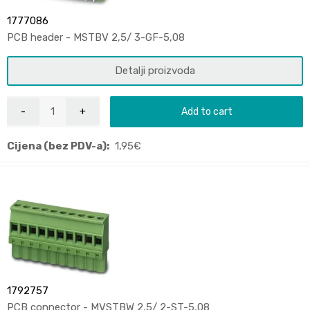
1777086
PCB header - MSTBV 2,5/ 3-GF-5,08
Detalji proizvoda
Add to cart
Cijena (bez PDV-a):
1,95
€
1792757
PCB connector - MVSTBW 2,5/ 2-ST-5,08