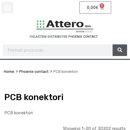
0
0,00
€
OVLAŠTENI DISTRIBUTER
S
C
H
N
E
I
D
E
R
E
E
L
C
T
T
C
T
R
Home
Phoenix contact
PCB konektori
PCB konektori
PCB konektori
Showing 1–20 of 30202 results