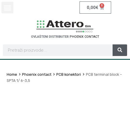
0
0,00
€
OVLAŠTENI DISTRIBUTER
P
H
O
E
N
I
X
C
O
N
T
A
C
T
Home
Phoenix contact
PCB konektori
PCB terminal block –
SPTA 1/ 6-3,5