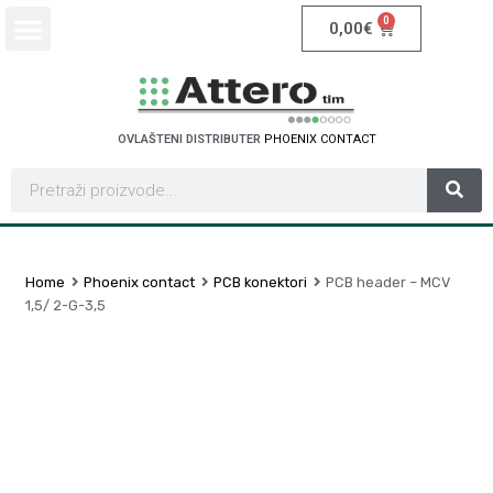
0
0,00
€
OVLAŠTENI DISTRIBUTER
P
H
O
E
N
I
X
C
O
N
T
A
C
T
Home
Phoenix contact
PCB konektori
PCB header – MCV
1,5/ 2-G-3,5