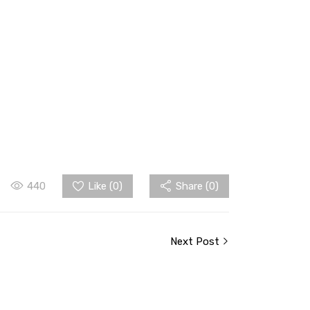
440
Like (
0
)
Share (0)
Next Post