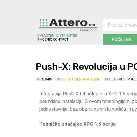
OVLAŠTENI DISTRIBUTER
POČETNA
P
H
O
E
N
I
X
C
O
N
T
A
C
T
Push-X: Revolucija u 
BY
ADMIN
ON
25. STUDENOGA 2024.
CATEGORIES:
PHOE
Integracija Push-X tehnologije u XPC 1,5 ser
pouzdanu instalaciju. S ovom tehnologijom, pov
jednostavnije, bez obzira na vrstu vodiča ili uv
Tehničke značajke XPC 1,5 serije