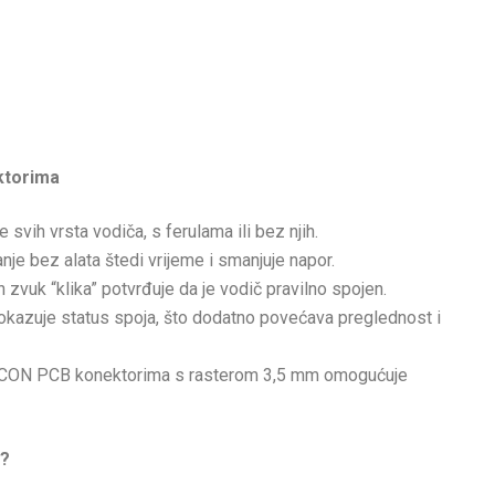
ktorima
svih vrsta vodiča, s ferulama ili bez njih.
je bez alata štedi vrijeme i smanjuje napor.
 zvuk “klika” potvrđuje da je vodič pravilno spojen.
kazuje status spoja, što dodatno povećava preglednost i
ON PCB konektorima s rasterom 3,5 mm omogućuje
a?