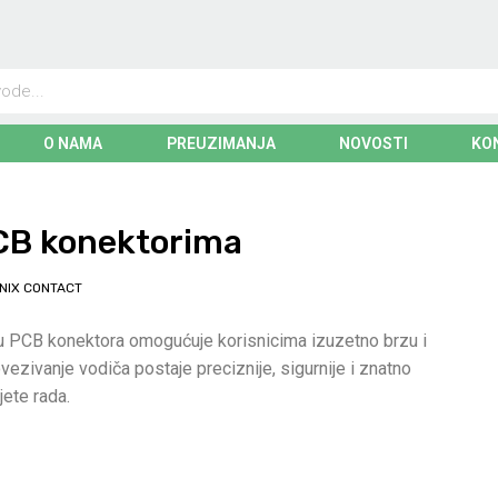
O NAMA
PREUZIMANJA
NOVOSTI
KO
PCB konektorima
NIX CONTACT
iju PCB konektora omogućuje korisnicima izuzetno brzu i
ezivanje vodiča postaje preciznije, sigurnije i znatno
jete rada.