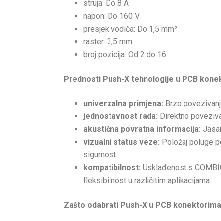
struja: Do 8 A
napon: Do 160 V
presjek vodiča: Do 1,5 mm²
raster: 3,5 mm
broj pozicija: Od 2 do 16
Prednosti Push-X tehnologije u PCB kone
univerzalna primjena:
Brzo povezivanje 
jednostavnost rada:
Direktno povezivan
akustična povratna informacija:
Jasan
vizualni status veze:
Položaj poluge po
sigurnost.
kompatibilnost:
Usklađenost s COMBIC
fleksibilnost u različitim aplikacijama.
Zašto odabrati Push-X u PCB konektorim