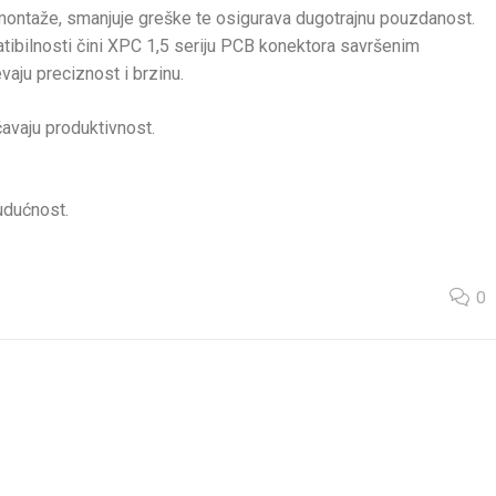
montaže, smanjuje greške te osigurava dugotrajnu pouzdanost.
tibilnosti čini XPC 1,5 seriju PCB konektora savršenim
vaju preciznost i brzinu.
ćavaju produktivnost.
udućnost.
0