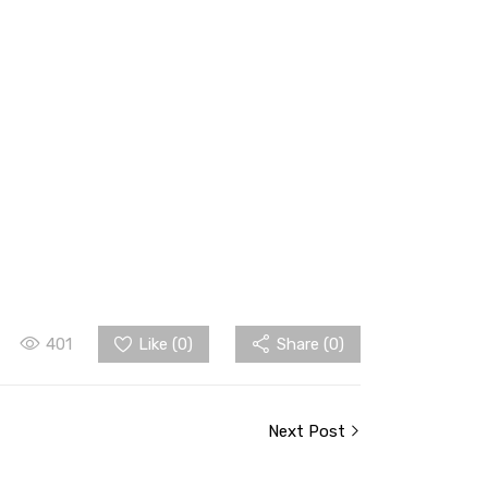
401
Like (
0
)
Share (0)
Next Post