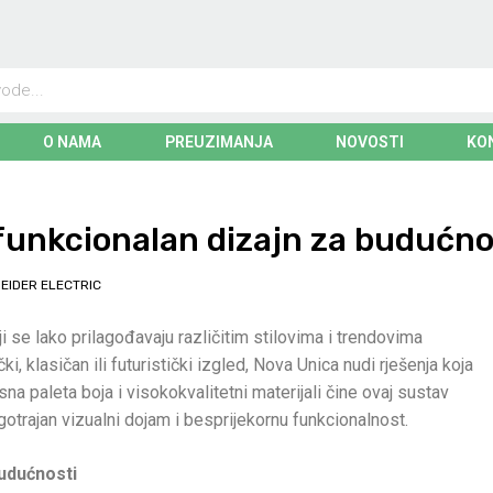
O NAMA
PREUZIMANJA
NOVOSTI
KO
 funkcionalan dizajn za budućno
EIDER ELECTRIC
ji se lako prilagođavaju različitim stilovima i trendovima
čki, klasičan ili futuristički izgled, Nova Unica nudi rješenja koja
na paleta boja i visokokvalitetni materijali čine ovaj sustav
gotrajan vizualni dojam i besprijekornu funkcionalnost.
udućnosti