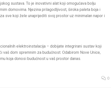
jskog sustava. To je inovativni alat koji omogućava bolju
im domovima. Njezina prilagodljivost, široka paleta boja i
za sve koji žele unaprijediti svoj prostor uz minimalan napor i
nalnih elektroinstalacija – dobijate integrirani sustav koji
neći vaš dom spremnim za budućnost. Odabirom Nove Unice,
remu koja donosi budućnost u vaš prostor danas.
0