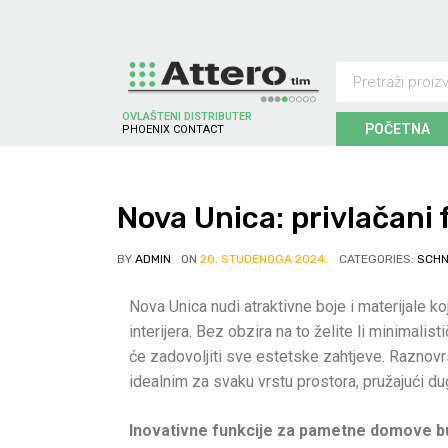
OVLAŠTENI DISTRIBUTER
POČETNA
P
H
O
E
N
I
X
C
O
N
T
A
C
T
Nova Unica: privlačani
BY
ADMIN
ON
20. STUDENOGA 2024.
CATEGORIES:
SCHN
Nova Unica nudi atraktivne boje i materijale ko
interijera. Bez obzira na to želite li minimalisti
će zadovoljiti sve estetske zahtjeve. Raznovrs
idealnim za svaku vrstu prostora, pružajući du
Inovativne funkcije za pametne domove b