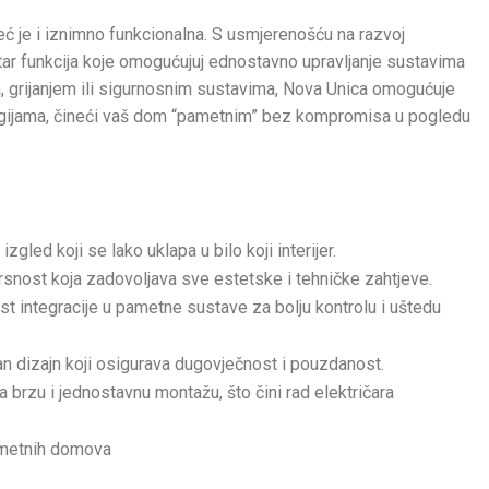
eć je i iznimno funkcionalna. S usmjerenošću na razvoj
tar funkcija koje omogućujuj ednostavno upravljanje sustavima
om, grijanjem ili sigurnosnim sustavima, Nova Unica omogućuje
gijama, čineći vaš dom “pametnim” bez kompromisa u pogledu
izgled koji se lako uklapa u bilo koji interijer.
rsnost koja zadovoljava sve estetske i tehničke zahtjeve.
 integracije u pametne sustave za bolju kontrolu i uštedu
an dizajn koji osigurava dugovječnost i pouzdanost.
 brzu i jednostavnu montažu, što čini rad električara
pametnih domova