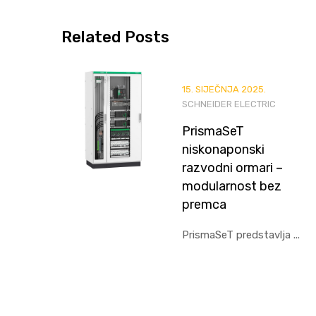
Related
Posts
15. SIJEČNJA 2025.
SCHNEIDER ELECTRIC
PrismaSeT
niskonaponski
razvodni ormari –
modularnost bez
premca
PrismaSeT predstavlja ...