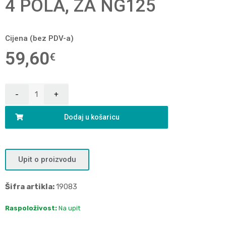
4 POLA, ZA NG125
Cijena (bez PDV-a)
59,60
€
Dodaj u košaricu
Upit o proizvodu
Šifra artikla:
19083
Raspoloživost:
Na upit