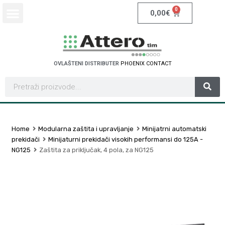
0
0,00
€
OVLAŠTENI DISTRIBUTER
P
H
O
E
N
I
X
C
O
N
T
A
C
T
Home
Modularna zaštita i upravljanje
Minijatrni automatski
prekidači
Minijaturni prekidači visokih performansi do 125A -
NG125
Zaštita za priključak, 4 pola, za NG125