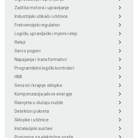
Zaštita motora i upravljanje
Industrijski utikači i utičnice
Frekvencijski regulatori
Logički, upravljački i mjerni releji
Releji
Servo pogoni
Napajanja i transformatori
Programibilni logički kontroleri
HMI
Senzori i krajnje sklopke
Kompenzacija jalove energije
Rasvjeta u slučaju nužde
Detektori pokreta
Sklopke i utičnice
Instalacijski sustavi
Punionice za električna vozila