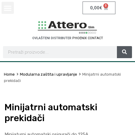
0
0,00
€
OVLAŠTENI DISTRIBUTER
P
H
O
E
N
I
X
C
O
N
T
A
C
T
Home
Modularna zaštita i upravljanje
Minijatrni automatski
prekidači
Minijatrni automatski
prekidači
Minijaturni automatski osigurači do 125A