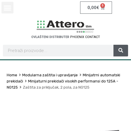
0
0,00
€
OVLAŠTENI DISTRIBUTER
P
H
O
E
N
I
X
C
O
N
T
A
C
T
Home
Modularna zaštita i upravljanje
Minijatrni automatski
prekidači
Minijaturni prekidači visokih performansi do 125A -
NG125
Zaštita za priključak, 2 pola, za NG125