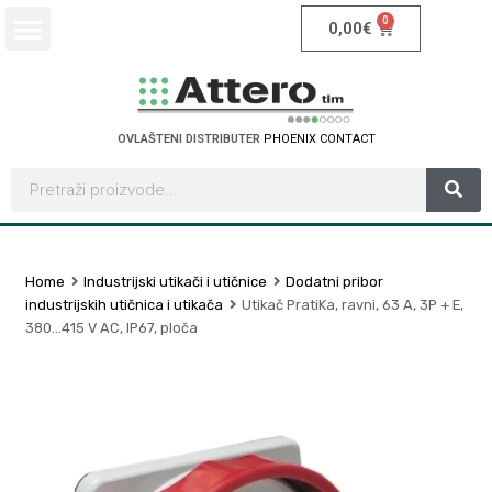
0
0,00
€
OVLAŠTENI DISTRIBUTER
P
H
O
E
N
I
X
C
O
N
T
A
C
T
Home
Industrijski utikači i utičnice
Dodatni pribor
industrijskih utičnica i utikača
Utikač PratiKa, ravni, 63 A, 3P + E,
380…415 V AC, IP67, ploča