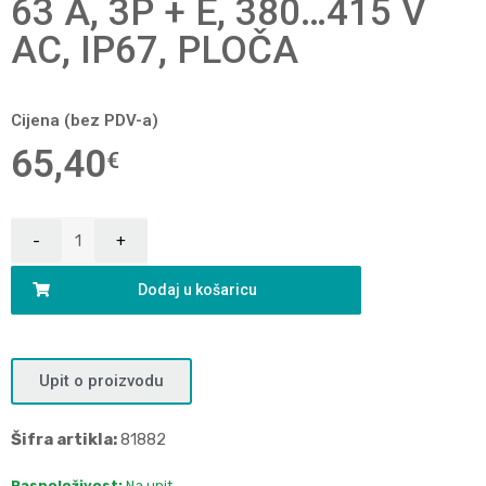
63 A, 3P + E, 380…415 V
AC, IP67, PLOČA
Cijena (bez PDV-a)
65,40
€
Dodaj u košaricu
Upit o proizvodu
Šifra artikla:
81882
Raspoloživost:
Na upit