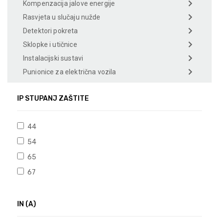
Kompenzacija jalove energije
Rasvjeta u slučaju nužde
Detektori pokreta
Sklopke i utičnice
Instalacijski sustavi
Punionice za električna vozila
IP STUPANJ ZAŠTITE
44
54
65
67
IN (A)