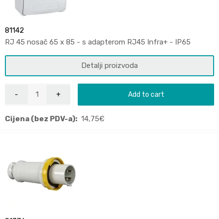
81142
RJ 45 nosač 65 x 85 - s adapterom RJ45 Infra+ - IP65
Detalji proizvoda
Add to cart
Cijena (bez PDV-a):
14,75
€