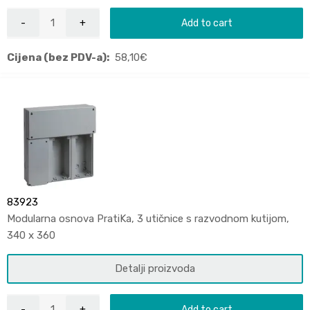
Add to cart
Cijena (bez PDV-a):
58,10
€
83923
Modularna osnova PratiKa, 3 utičnice s razvodnom kutijom,
340 x 360
Detalji proizvoda
Add to cart