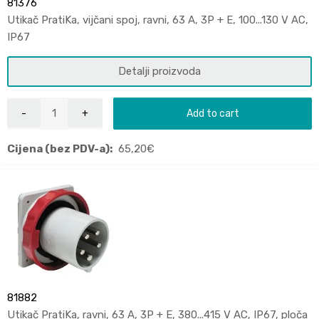
81376
Utikač PratiKa, vijčani spoj, ravni, 63 A, 3P + E, 100...130 V AC,
IP67
Detalji proizvoda
Add to cart
Cijena (bez PDV-a):
65,20
€
81882
Utikač PratiKa, ravni, 63 A, 3P + E, 380...415 V AC, IP67, ploča