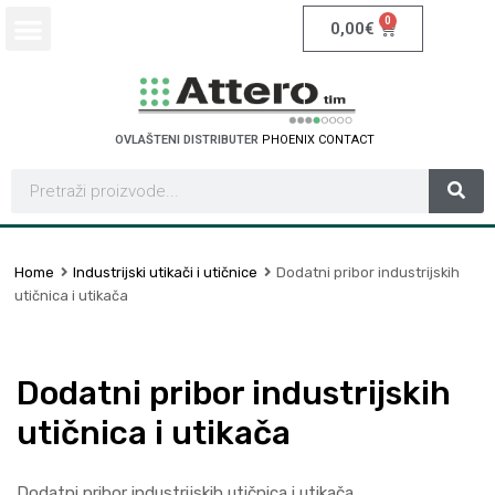
0
0,00
€
OVLAŠTENI DISTRIBUTER
S
C
H
N
E
I
T
D
E
E
C
R
L
E
A
T
O
C
Home
Industrijski utikači i utičnice
Dodatni pribor industrijskih
utičnica i utikača
Dodatni pribor industrijskih
utičnica i utikača
Dodatni pribor industrijskih utičnica i utikača