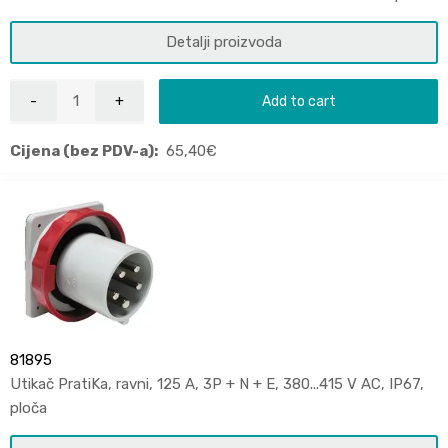
Detalji proizvoda
Add to cart
Cijena (bez PDV-a):
65,40
€
81895
Utikač PratiKa, ravni, 125 A, 3P + N + E, 380...415 V AC, IP67,
ploča