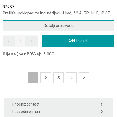
83937
PratiKa, poklopac za industrijski utikač, 32 A, 3P+N+E, IP 67
Detalji proizvoda
Add to cart
Cijena (bez PDV-a):
3,88
€
1
2
3
4
Phoenix contact
Razvodni ormari