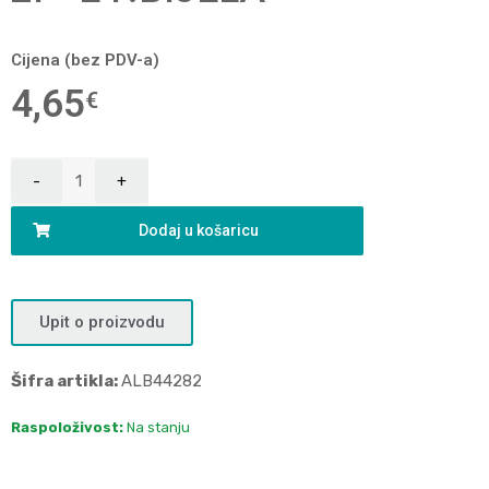
Cijena (bez PDV-a)
4,65
€
Dodaj u košaricu
Upit o proizvodu
Šifra artikla:
ALB44282
Raspoloživost:
Na stanju