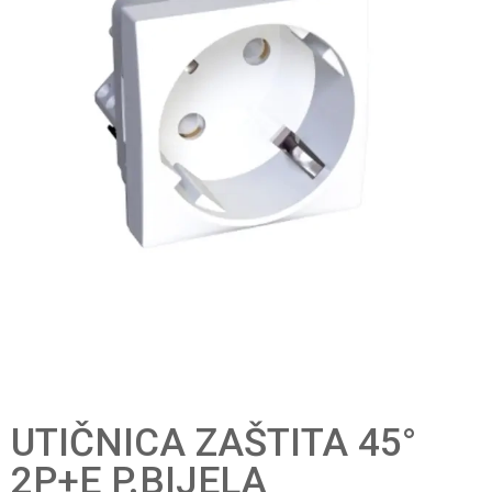
UTIČNICA ZAŠTITA 45°
2P+E P.BIJELA