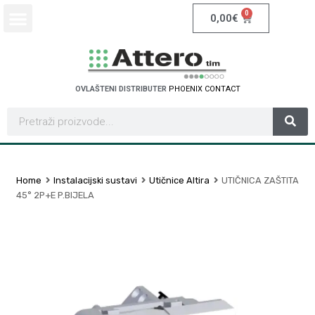
0
0,00
€
OVLAŠTENI DISTRIBUTER
P
H
O
E
N
I
X
C
O
N
T
A
C
T
Home
Instalacijski sustavi
Utičnice Altira
UTIČNICA ZAŠTITA
45° 2P+E P.BIJELA