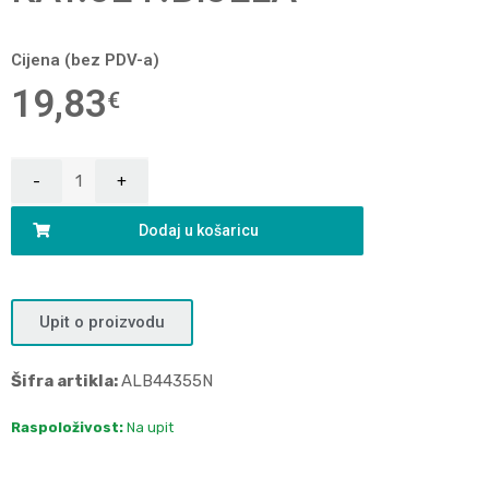
Cijena (bez PDV-a)
19,83
€
Dodaj u košaricu
Upit o proizvodu
Šifra artikla:
ALB44355N
Raspoloživost:
Na upit