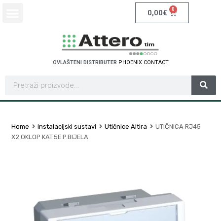
0
0,00
€
OVLAŠTENI DISTRIBUTER
P
H
O
E
N
I
X
C
O
N
T
A
C
T
Home
Instalacijski sustavi
Utičnice Altira
UTIČNICA RJ45
X2 OKLOP KAT.5E P.BIJELA