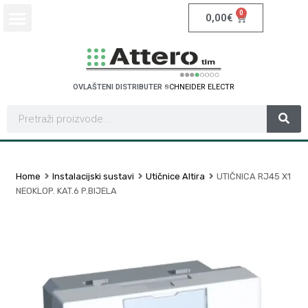
0
0,00
€
OVLAŠTENI DISTRIBUTER
E
I
D
E
R
E
L
E
C
T
R
I
C
H
P
N
O
H
E
S
C
Home
Instalacijski sustavi
Utičnice Altira
UTIČNICA RJ45 X1
NEOKLOP. KAT.6 P.BIJELA