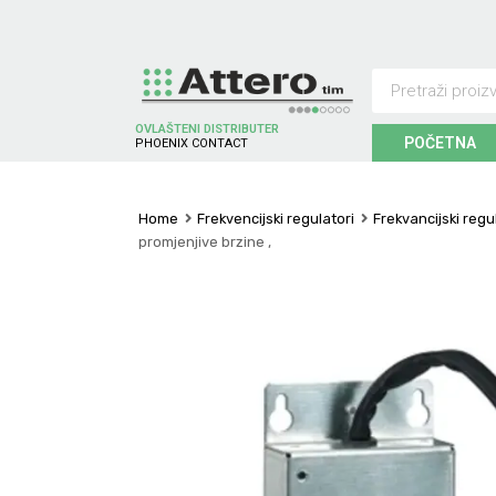
OVLAŠTENI DISTRIBUTER
POČETNA
P
H
O
E
N
I
X
C
O
N
T
A
C
T
Home
Frekvencijski regulatori
Frekvancijski reg
promjenjive brzine ,