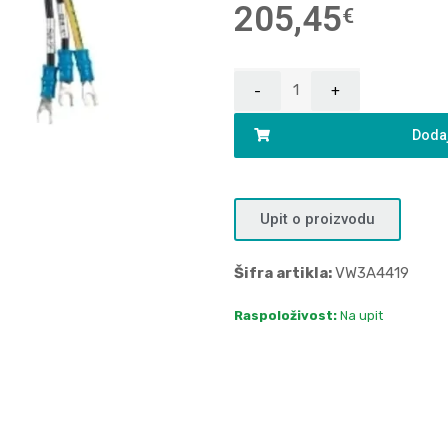
205,45
€
Dodaj
Upit o proizvodu
Šifra artikla:
VW3A4419
Raspoloživost:
Na upit