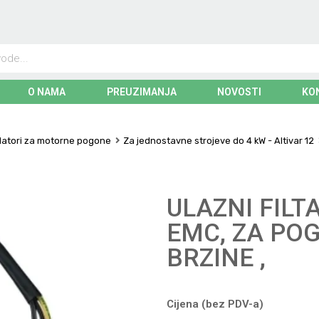
O NAMA
PREUZIMANJA
NOVOSTI
KO
ulatori za motorne pogone
Za jednostavne strojeve do 4 kW - Altivar 12
ULAZNI FILT
EMC, ZA PO
BRZINE ,
Cijena (bez PDV-a)