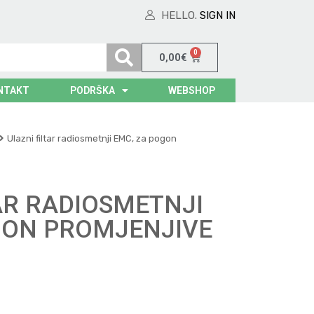
HELLO.
SIGN IN
0
0,00
€
NTAKT
PODRŠKA
WEBSHOP
Ulazni filtar radiosmetnji EMC, za pogon
AR RADIOSMETNJI
GON PROMJENJIVE