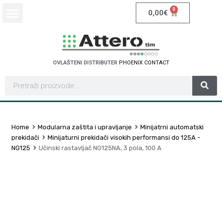
0
0,00
€
OVLAŠTENI DISTRIBUTER
P
H
O
E
N
I
X
C
O
N
T
A
C
T
Home
Modularna zaštita i upravljanje
Minijatrni automatski
prekidači
Minijaturni prekidači visokih performansi do 125A -
NG125
Učinski rastavljač NG125NA, 3 pola, 100 A