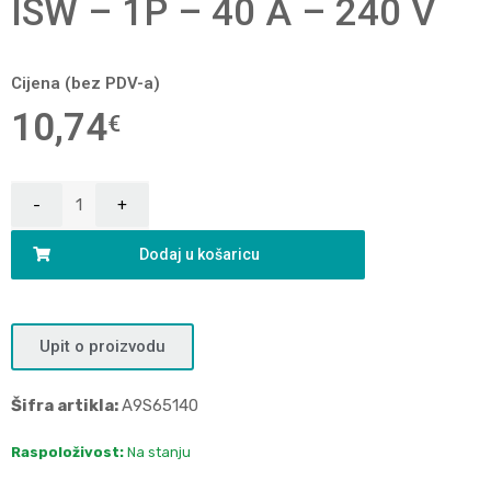
ISW – 1P – 40 A – 240 V
Cijena (bez PDV-a)
10,74
€
Dodaj u košaricu
Upit o proizvodu
Šifra artikla:
A9S65140
Raspoloživost:
Na stanju