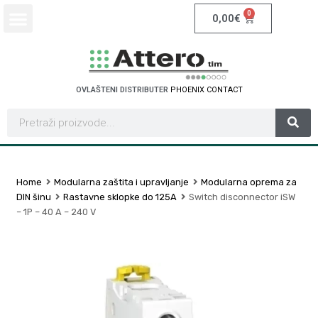
0
0,00
€
OVLAŠTENI DISTRIBUTER
P
H
O
E
N
I
X
C
O
N
T
A
C
T
Home
Modularna zaštita i upravljanje
Modularna oprema za
DIN šinu
Rastavne sklopke do 125A
Switch disconnector iSW
– 1P – 40 A – 240 V