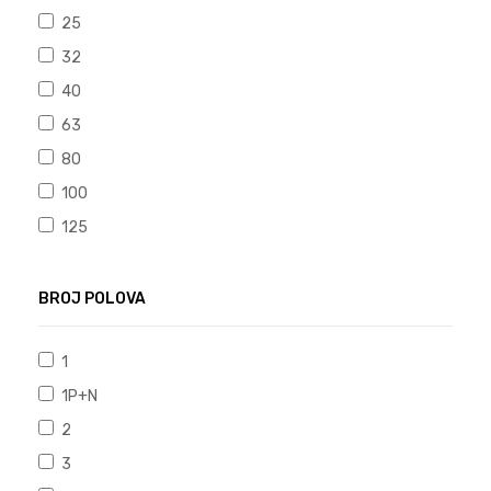
25
32
40
63
80
100
125
BROJ POLOVA
1
1P+N
2
3