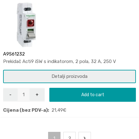
A9S61232
Prekidač Acti9 iSW s indikatorom, 2 pola, 32 A, 250 V
Detalji proizvoda
Add to cart
Cijena (bez PDV-a):
21,49
€
1
2