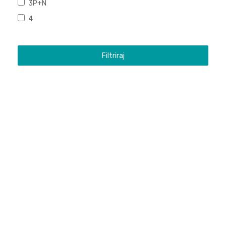
3P+N
4
Filtriraj