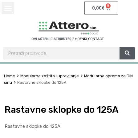
0
0,00
€
OVLAŠTENI DISTRIBUTER
S
C
H
N
E
I
D
E
R
E
L
R
E
T
C
I
C
C
T
Home
Modularna zaštita i upravljanje
Modularna oprema za DIN
šinu
Rastavne sklopke do 125A
Rastavne sklopke do 125A
Rastavne sklopke do 125A