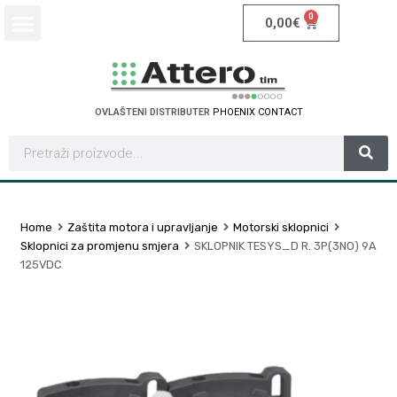
0
0,00
€
OVLAŠTENI DISTRIBUTER
P
H
O
E
N
I
X
C
O
N
T
A
C
T
Home
Zaštita motora i upravljanje
Motorski sklopnici
Sklopnici za promjenu smjera
SKLOPNIK TESYS_D R. 3P(3NO) 9A
125VDC