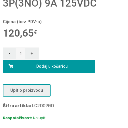
3P(3NO) 9A 125VDC
Cijena (bez PDV-a)
120,65
€
Dodaj u košaricu
Upit o proizvodu
Šifra artikla:
LC2D09GD
Raspoloživost:
Na upit