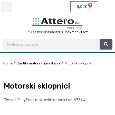
0
0,00
€
OVLAŠTENI DISTRIBUTER
P
H
O
E
N
I
X
C
O
N
T
A
C
T
Home
Zaštita motora i upravljanje
Motorski sklopnici
Motorski sklopnici
Tesys i EasyPact motorski sklopnici do 475kW