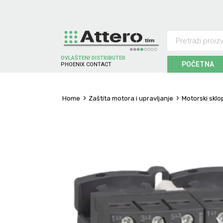
OVLAŠTENI DISTRIBUTER
POČETNA
P
H
O
E
N
I
X
C
O
N
T
A
C
T
Home
Zaštita motora i upravljanje
Motorski sklo