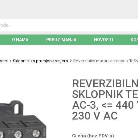
O NAMA
PREUZIMANJA
NOVOSTI
KO
pnici
Sklopnici za promjenu smjera
Reverzibilni motorski sklopnik TeSy
REVERZIBIL
SKLOPNIK TES
AC-3, <= 440
230 V AC
Cijena (bez PDV-a)