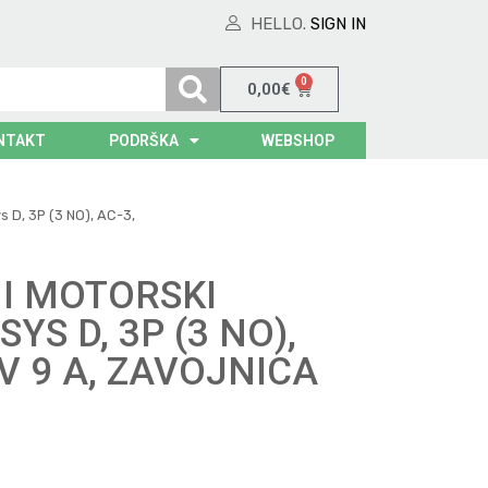
HELLO.
SIGN IN
0
0,00
€
NTAKT
PODRŠKA
WEBSHOP
s D, 3P (3 NO), AC-3,
NI MOTORSKI
YS D, 3P (3 NO),
 V 9 A, ZAVOJNICA