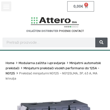
0
0,00
€
OVLAŠTENI DISTRIBUTER
P
H
O
E
N
I
X
C
O
N
T
A
C
T
Home
Modularna zaštita i upravljanje
Minijatrni automatski
prekidači
Minijaturni prekidači visokih performansi do 125A -
NG125
Prekidač minijaturni NG125 – NG125LMA, 3P, 63 A, MA
krivulja