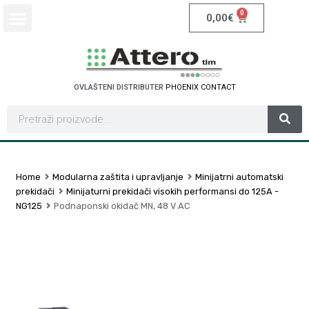
0
0,00
€
OVLAŠTENI DISTRIBUTER
P
H
O
E
N
I
X
C
O
N
T
A
C
T
Home
Modularna zaštita i upravljanje
Minijatrni automatski
prekidači
Minijaturni prekidači visokih performansi do 125A -
NG125
Podnaponski okidač MN, 48 V AC