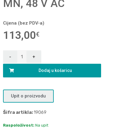
MN, 48 V AC
Cijena (bez PDV-a)
113,00
€
Dodaj u košaricu
Upit o proizvodu
Šifra artikla:
19069
Raspoloživost:
Na upit