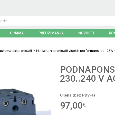
O NAMA
PREUZIMANJA
NOVOSTI
KO
 automatski prekidači
Minijaturni prekidači visokih performansi do 125A 
PODNAPONSK
230..240 V A
Cijena (bez PDV-a)
97,00
€