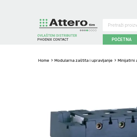
OVLAŠTENI DISTRIBUTER
POČETNA
P
H
O
E
N
I
X
C
O
N
T
A
C
T
Home
Modularna zaštita i upravljanje
Minijatrni