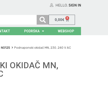
HELLO.
SIGN IN
0
0,00
€
NTAKT
PODRŠKA
WEBSHOP
- NG125
Podnaponski okidač MN, 230..240 V AC
I OKIDAČ MN,
C