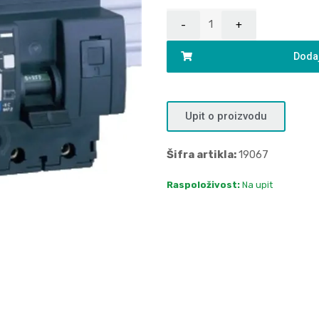
Dodaj
Upit o proizvodu
Šifra artikla:
19067
Raspoloživost:
Na upit