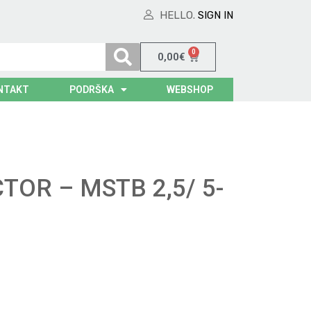
HELLO.
SIGN IN
0
0,00
€
NTAKT
PODRŠKA
WEBSHOP
OR – MSTB 2,5/ 5-