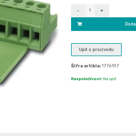
Dodaj
Upit o proizvodu
Šifra artikla:
1776197
Raspoloživost:
Na upit