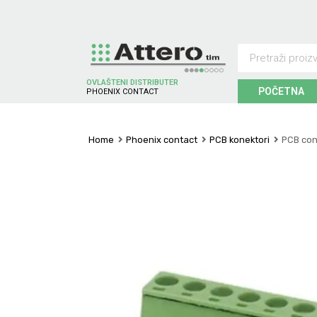
OVLAŠTENI DISTRIBUTER
POČETNA
P
H
O
E
N
I
X
C
O
N
T
A
C
T
Home
Phoenix contact
PCB konektori
PCB con