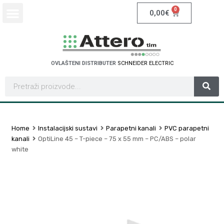
0
0,00
€
OVLAŠTENI DISTRIBUTER
S
C
H
N
E
I
D
E
R
E
L
E
C
T
R
I
C
Home
Instalacijski sustavi
Parapetni kanali
PVC parapetni
kanali
OptiLine 45 – T-piece – 75 x 55 mm – PC/ABS – polar
white