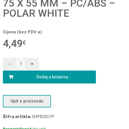
75 X 55 MM – PC/ABS –
POLAR WHITE
Cijena (bez PDV-a)
4,49
€
Dodaj u košaricu
Upit o proizvodu
Šifra artikla:
ISM10207P
Raspoloživost:
Na upit