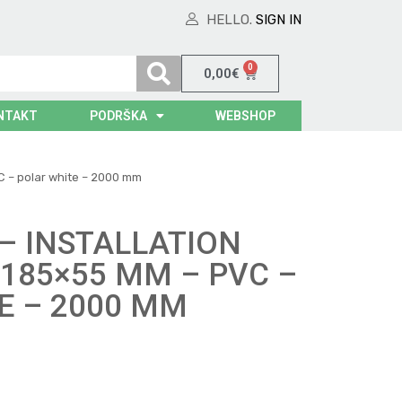
HELLO.
SIGN IN
0
0,00
€
NTAKT
PODRŠKA
WEBSHOP
VC – polar white – 2000 mm
 – INSTALLATION
 185×55 MM – PVC –
E – 2000 MM