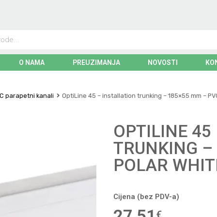
O NAMA
PREUZIMANJA
NOVOSTI
KO
C parapetni kanali
OptiLine 45 – installation trunking – 185×55 mm – P
OPTILINE 45
TRUNKING –
POLAR WHIT
Cijena (bez PDV-a)
27,51
€