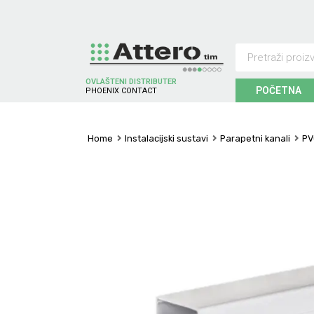
OVLAŠTENI DISTRIBUTER
POČETNA
P
H
O
E
N
I
X
C
O
N
T
A
C
T
Home
Instalacijski sustavi
Parapetni kanali
PV