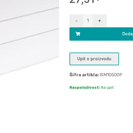
Dodaj
Upit o proizvodu
Šifra artikla:
ISM10500P
Raspoloživost:
Na upit