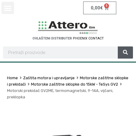
0
0,00
€
OVLAŠTENI DISTRIBUTER
P
H
O
E
N
I
X
C
O
N
T
A
C
T
Home
Zaštita motora i upravljanje
Motorske zaštitne sklopke
i prekidači
Motorske zaštitne sklopke do 15kW - TeSys GV2
Motorski prekidač GV2ME, termomagnetski, 9-14A, vijčani,
preklopka