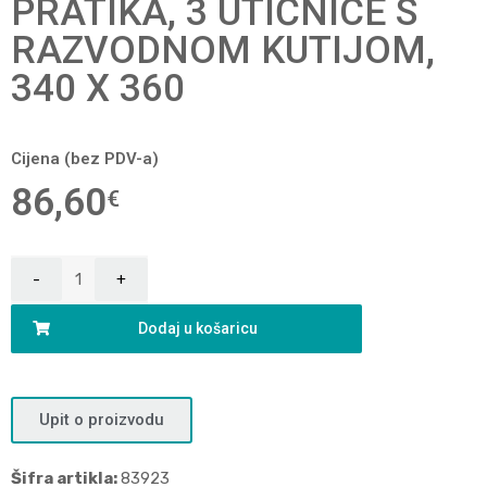
PRATIKA, 3 UTIČNICE S
RAZVODNOM KUTIJOM,
340 X 360
Cijena (bez PDV-a)
86,60
€
Dodaj u košaricu
Upit o proizvodu
Šifra artikla:
83923