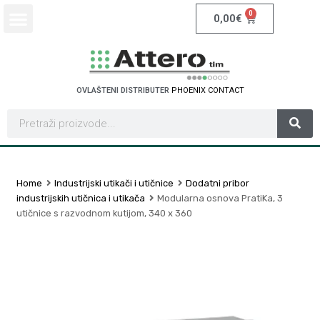
0
0,00
€
OVLAŠTENI DISTRIBUTER
P
H
O
E
N
I
X
C
O
N
T
A
C
T
Home
Industrijski utikači i utičnice
Dodatni pribor
industrijskih utičnica i utikača
Modularna osnova PratiKa, 3
utičnice s razvodnom kutijom, 340 x 360