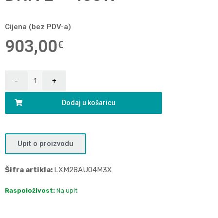
Cijena (bez PDV-a)
903,00
€
Dodaj u košaricu
Upit o proizvodu
Šifra artikla:
LXM28AU04M3X
Raspoloživost:
Na upit