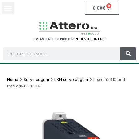
0
0,00
€
OVLAŠTENI DISTRIBUTER
P
H
O
E
N
I
X
C
O
N
T
A
C
T
Home
Servo pogoni
LXM servo pogoni
Lexium28 IO and
CAN drive – 400W